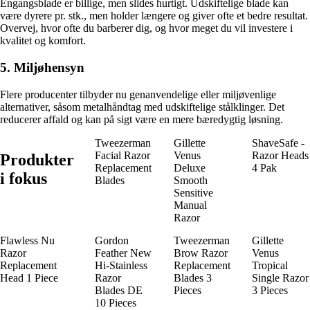
Engangsblade er billige, men slides hurtigt. Udskiftelige blade kan
være dyrere pr. stk., men holder længere og giver ofte et bedre resultat.
Overvej, hvor ofte du barberer dig, og hvor meget du vil investere i
kvalitet og komfort.
5. Miljøhensyn
Flere producenter tilbyder nu genanvendelige eller miljøvenlige
alternativer, såsom metalhåndtag med udskiftelige stålklinger. Det
reducerer affald og kan på sigt være en mere bæredygtig løsning.
Tweezerman
Gillette
ShaveSafe -
Facial Razor
Venus
Razor Heads
Produkter
Replacement
Deluxe
4 Pak
i fokus
Blades
Smooth
Sensitive
Manual
Razor
Flawless Nu
Gordon
Tweezerman
Gillette
Razor
Feather New
Brow Razor
Venus
Replacement
Hi-Stainless
Replacement
Tropical
Head 1 Piece
Razor
Blades 3
Single Razor
Blades DE
Pieces
3 Pieces
10 Pieces