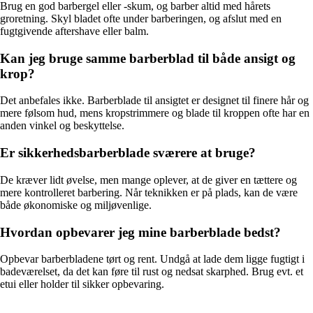
Brug en god barbergel eller -skum, og barber altid med hårets
groretning. Skyl bladet ofte under barberingen, og afslut med en
fugtgivende aftershave eller balm.
Kan jeg bruge samme barberblad til både ansigt og
krop?
Det anbefales ikke. Barberblade til ansigtet er designet til finere hår og
mere følsom hud, mens kropstrimmere og blade til kroppen ofte har en
anden vinkel og beskyttelse.
Er sikkerhedsbarberblade sværere at bruge?
De kræver lidt øvelse, men mange oplever, at de giver en tættere og
mere kontrolleret barbering. Når teknikken er på plads, kan de være
både økonomiske og miljøvenlige.
Hvordan opbevarer jeg mine barberblade bedst?
Opbevar barberbladene tørt og rent. Undgå at lade dem ligge fugtigt i
badeværelset, da det kan føre til rust og nedsat skarphed. Brug evt. et
etui eller holder til sikker opbevaring.