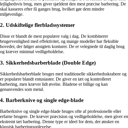
lejlighedsvis brug, men giver sjældent den mest præcise barbering. De
skal kasseres efter få ganges brug, hvilket gør dem mindre
miljøvenlige.
2. Udskiftelige flerbladssystemer
Disse er blandt de mest populære valg i dag. De kombinerer
brugervenlighed med effektivitet, og mange modeller har fleksible
hoveder, der følger ansigtets konturer. De er velegnede til daglig brug
og kræver minimal vedligeholdelse.
3. Sikkerhedsbarberblade (Double Edge)
Sikkerhedsbarberblade bruges med traditionelle sikkerhedsskrabere og
er populære blandt entusiaster. De giver en tæt og kontrolleret
barbering, men kræver lidt øvelse. Bladene er billige og kan
genanvendes som metal.
4. Barberknive og single edge-blade
Barberknive og single edge-blade bruges ofte af professionelle eller
erfarne brugere. De kræver præcision og vedligeholdelse, men giver en
ekstremt tæt barbering. Denne type er ideel for dem, der ønsker en
klassisk barberingsoplevelse.