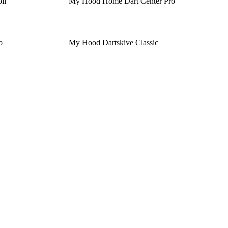
il
My Hood Home Dart Center Pro
o
My Hood Dartskive Classic