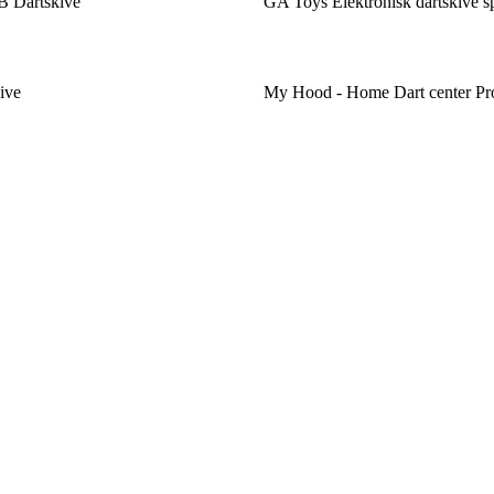
 Dartskive
GA Toys Elektronisk dartskive sp
ive
My Hood - Home Dart center Pr