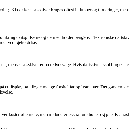
ering. Klassiske sisal-skiver bruges oftest i klubber og turneringer, me
ig omkring dartspidserne og dermed holder længere. Elektroniske dartskive
uel vedligeholdelse.
n, mens sisal-skiver er mere lydsvage. Hvis dartskiven skal bruges i en 
 på et display og tilbyde mange forskellige spilvarianter. Det gør den ide
levelse.
iver koster ofte mere, men inkluderer ekstra funktioner og pile. Klassisk