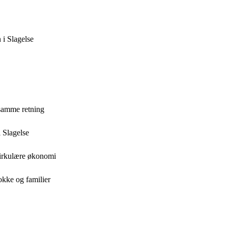
 i Slagelse
 samme retning
 Slagelse
cirkulære økonomi
okke og familier