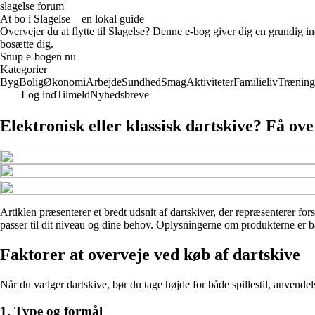
slagelse forum
At bo i Slagelse – en lokal guide
Overvejer du at flytte til Slagelse? Denne e-bog giver dig en grundig i
bosætte dig.
Snup e-bogen nu
Kategorier
Byg
Bolig
Økonomi
Arbejde
Sundhed
Smag
Aktiviteter
Familieliv
Træning
Log ind
Tilmeld
Nyhedsbreve
Elektronisk eller klassisk dartskive? Få ov
Artiklen præsenterer et bredt udsnit af dartskiver, der repræsenterer for
passer til dit niveau og dine behov. Oplysningerne om produkterne er bas
Faktorer at overveje ved køb af dartskive
Når du vælger dartskive, bør du tage højde for både spillestil, anvendel
1. Type og formål