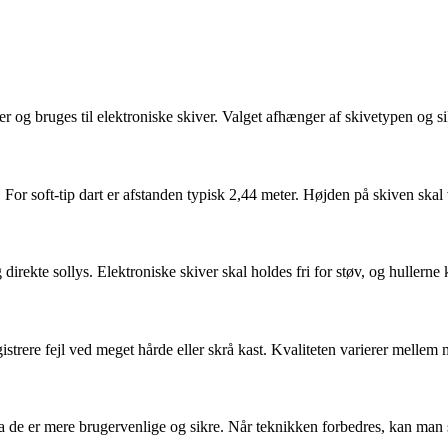
pidser og bruges til elektroniske skiver. Valget afhænger af skivetypen og
en. For soft-tip dart er afstanden typisk 2,44 meter. Højden på skiven skal
 direkte sollys. Elektroniske skiver skal holdes fri for støv, og hullerne
strere fejl ved meget hårde eller skrå kast. Kvaliteten varierer mellem 
a de er mere brugervenlige og sikre. Når teknikken forbedres, kan man ski