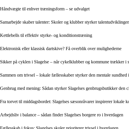
Håndvægte til enhver træningsform – se udvalget
Samarbejde skaber talenter: Skoler og klubber styrker talentudviklingen
Kettlebells til effektiv styrke- og konditionstræning
Elektronisk eller klassisk dartskive? Få overblik over mulighederne
Sikker på cyklen i Slagelse – når cykelklubber og kommune trækker i
Sammen om trivsel – lokale fællesskaber styrker den mentale sundhed i
Genbrug med mening: Sådan styrker Slagelses genbrugsbutikker den 
Fra torvet til middagsbordet: Slagelses sæsonråvarer inspirerer lokale k
Arbejdsliv i balance – sådan finder Slagelses borgere ro i hverdagen
Fællesskab i fokus: Slagelses skoler prioriterer trivsel i hverdagen