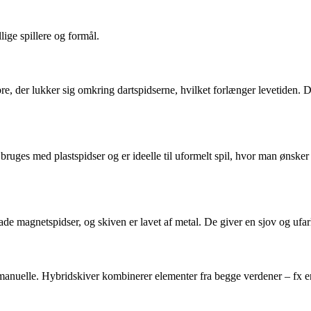
lige spillere og formål.
 fibre, der lukker sig omkring dartspidserne, hvilket forlænger levetiden
 bruges med plastspidser og er ideelle til uformelt spil, hvor man ønsker
de magnetspidser, og skiven er lavet af metal. De giver en sjov og ufarlig
manuelle. Hybridskiver kombinerer elementer fra begge verdener – fx en 